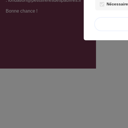
:
fondation@petitsfreresdespauvres.fr
diffus
Nécessaires
à parti
Bonne chance !
Pout to
A