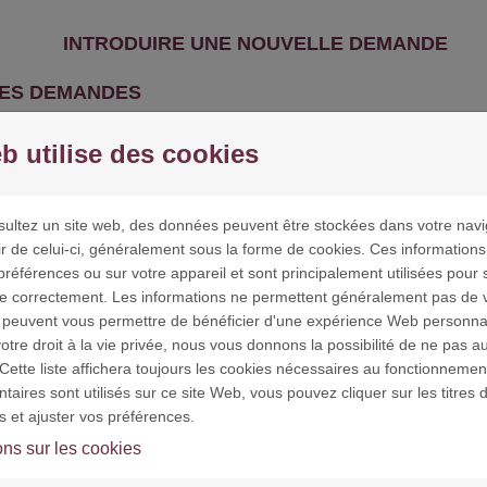
INTRODUIRE UNE NOUVELLE DEMANDE
ES DEMANDES
b utilise des cookies
E PRIVÉE
ultez un site web, des données peuvent être stockées dans votre navi
ir de celui-ci, généralement sous la forme de cookies. Ces information
préférences ou sur votre appareil et sont principalement utilisées pour 
ne correctement. Les informations ne permettent généralement pas de vo
ÉES PERSONNELLES - PROTECTION
 peuvent vous permettre de bénéficier d'une expérience Web personna
tre droit à la vie privée, nous vous donnons la possibilité de ne pas au
information personnelle n'est collectée à votre insu. Aucune i
Cette liste affichera toujours les cookies nécessaires au fonctionnement
er ce site sans révéler votre identité ou donner la moindre inf
aires sont utilisés sur ce site Web, vous pouvez cliquer sur les titres 
querez seront traitées selon les dispositions légales applicabl
s et ajuster vos préférences.
nvier 1978. Elles seront considérées comme non confidentielles 
z d'un droit d'accès et de rectification des données vous conc
ons sur les cookies
se
fondation@petitsfreresdespauvres.fr
ou via le formulaire d