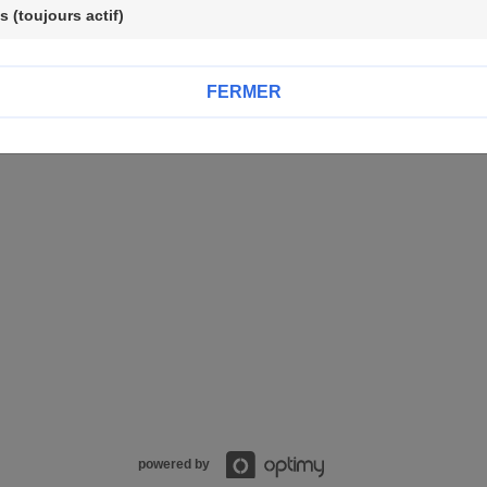
ion de
la Fondation des Petits Frères des Pauvres
, vous pour
 (toujours actif)
r du lien "se désabonner".
ut complément d'information, merci de vous référer à notre
Poli
FERMER
CCUEIL
powered by